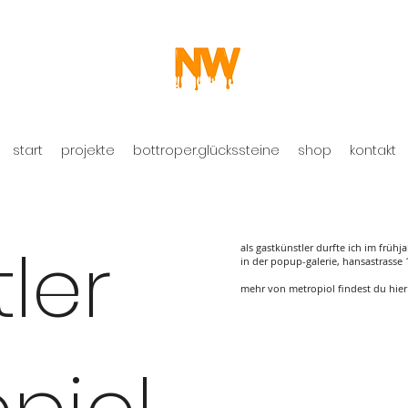
start
projekte
bottroper.glückssteine
shop
kontakt
ler
als gastkünstler durfte ich im frühj
in der popup-galerie, hansastrasse 
mehr von metropiol findest du hier