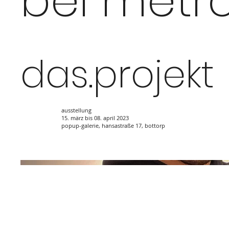
bei metro
das.projekt
ausstellung
15. märz bis 08. april 2023
popup-galerie, hansastraße 17, bottorp