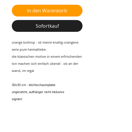
In den Warenkorb
Sofortkauf
orange.bottrop - ist meine knallig-orangene
serie pure heimatliebe.
die klassischen motive in einem erfrischenden
ton machen sich einfach überall - ob an der
wand, im regal
30x30 cm - leichtschaumplatte
ungerahmt, aufhänger nicht inklusive
signiert
dein motiv ist noch nicht dabei, du willst die
drucke vorab mal live sehen oder gleich
drei
bestellen und einen mengenrabatt